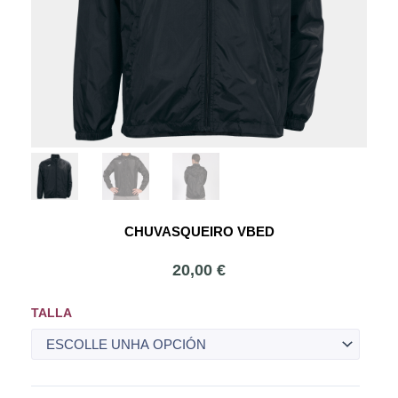
CHUVASQUEIRO VBED
20,00
€
Chuvasqueiro
TALLA
VBED
cantidade