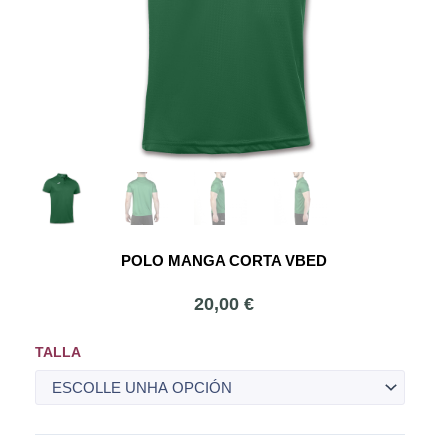
POLO MANGA CORTA VBED
20,00
€
Polo
TALLA
Manga
Corta
VBED