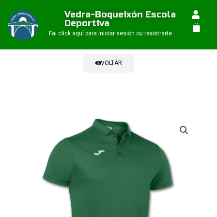
Ir
Vedra-Boqueixón Escola
ao
Deportiva
Car
contido
Fai click aquí para iniciar sesión ou rexistrarte
VOLTAR