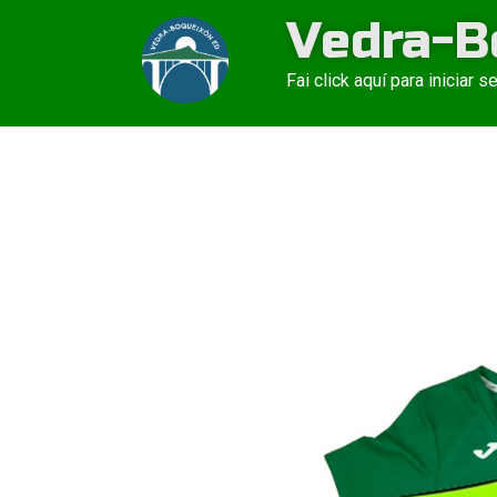
Ir
Vedra-B
ao
contido
Fai click aquí para iniciar s