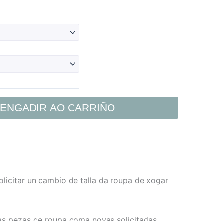
ENGADIR AO CARRIÑO
olicitar un cambio de talla da roupa de xogar
tas pezas de roupa coma novas solicitadas.