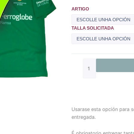
Solicitude
ARTIGO
de
cambio
TALLA SOLICITADA
equipación
de
xogar
cantidade
Usarase esta opción para s
entregada.
É obrigatorio entregar tan